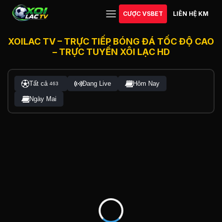
CƯỢC VSBET
LIÊN HỆ KM
XOILAC TV – TRỰC TIẾP BÓNG ĐÁ TỐC ĐỘ CAO
– TRỰC TUYẾN XÔI LẠC HD
Tất cả
Đang Live
Hôm Nay
463
Ngày Mai