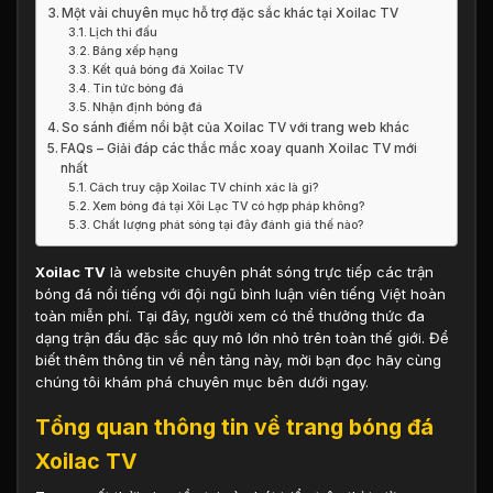
Một vài chuyên mục hỗ trợ đặc sắc khác tại Xoilac TV
Lịch thi đấu
Bảng xếp hạng
Kết quả bóng đá Xoilac TV
Tin tức bóng đá
Nhận định bóng đá
So sánh điểm nổi bật của Xoilac TV với trang web khác
FAQs – Giải đáp các thắc mắc xoay quanh Xoilac TV mới
nhất
Cách truy cập Xoilac TV chính xác là gì?
Xem bóng đá tại Xôi Lạc TV có hợp pháp không?
Chất lượng phát sóng tại đây đánh giá thế nào?
Xoilac
TV
là website chuyên phát sóng trực tiếp các trận
bóng đá nổi tiếng với đội ngũ bình luận viên tiếng Việt hoàn
toàn miễn phí. Tại đây, người xem có thể thưởng thức đa
dạng trận đấu đặc sắc quy mô lớn nhỏ trên toàn thế giới. Để
biết thêm thông tin về nền tảng này, mời bạn đọc hãy cùng
chúng tôi khám phá chuyên mục bên dưới ngay.
Tổng quan thông tin về trang bóng đá
Xoilac TV